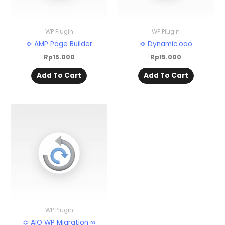
WP Plugin
WP Plugin
≎ AMP Page Builder
≎ Dynamic.ooo
Rp
15.000
Rp
15.000
Add To Cart
Add To Cart
WP Plugin
≎ AIO WP Migration ∞