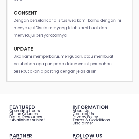
CONSENT
Dengan berselancar di situs web kami, kamu dengan ini
menyetujui Disclaimer yang telah kami buat dan
menyetujui persyaratannya.
UPDATE
Jika kami memperbarui, mengubah, atau membuat
perubahan apa pun pada dokumen ini, perubahan
tersebut akan diposting dengan jelas di sini.
FEATURED
INFORMATION
Operating hours
About Us
Online Courses
Contact Us
Digital Resources
Privacy Policy
• Available for hire!
Terms & Conditions
Disclaimer
PARTNER
FOLLOW US