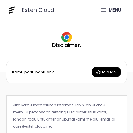
Skip
Esteh Cloud
to
MENU
content
Disclaimer.
Kamu perlu bantuan?
Help Me
Jika kamu memerlukan informasi lebih lanjut atau
memiliki pertanyaan tentang Disclaimer situs kami,
jangan ragu untuk menghubungi kami melalui email di
care@estehcloud.net