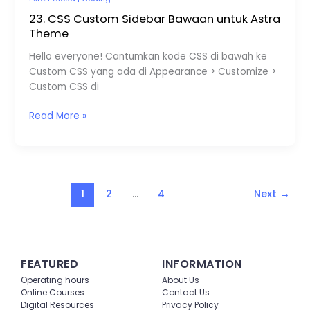
23.
CSS
23. CSS Custom Sidebar Bawaan untuk Astra
Custom
Theme
Sidebar
Hello everyone! Cantumkan kode CSS di bawah ke
Bawaan
Custom CSS yang ada di Appearance > Customize >
untuk
Custom CSS di
Astra
Theme
Read More »
1
2
…
4
Next
→
FEATURED
INFORMATION
Operating hours
About Us
Online Courses
Contact Us
Digital Resources
Privacy Policy