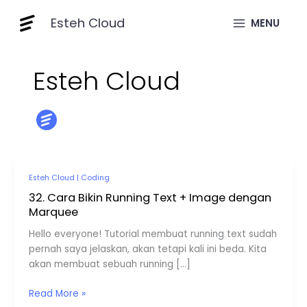
Skip
Esteh Cloud
to
MENU
content
Esteh Cloud
32.
Esteh Cloud
|
Coding
Cara
32. Cara Bikin Running Text + Image dengan
Bikin
Marquee
Running
Hello everyone! Tutorial membuat running text sudah
Text
pernah saya jelaskan, akan tetapi kali ini beda. Kita
+
akan membuat sebuah running […]
Image
dengan
Read More »
Marquee