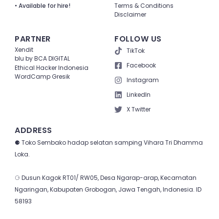
• Available for hire!
Terms & Conditions
Disclaimer
PARTNER
FOLLOW US
Xendit
TikTok
blu by BCA DIGITAL
Facebook
Ethical Hacker Indonesia
WordCamp Gresik
Instagram
LinkedIn
X Twitter
ADDRESS
⚈ Toko Sembako hadap selatan samping Vihara Tri Dhamma
Loka.
⚆ Dusun Kagok RT01/ RW05, Desa Ngarap-arap, Kecamatan
Ngaringan, Kabupaten Grobogan, Jawa Tengah, Indonesia. ID
58193