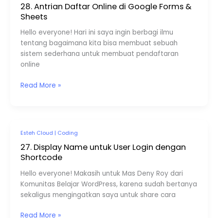
Antrian
28. Antrian Daftar Online di Google Forms &
Daftar
Sheets
Online
Hello everyone! Hari ini saya ingin berbagi ilmu
di
tentang bagaimana kita bisa membuat sebuah
Google
sistem sederhana untuk membuat pendaftaran
Forms
online
&
Sheets
Read More »
27.
Esteh Cloud
|
Coding
Display
27. Display Name untuk User Login dengan
Name
Shortcode
untuk
Hello everyone! Makasih untuk Mas Deny Roy dari
User
Komunitas Belajar WordPress, karena sudah bertanya
Login
sekaligus mengingatkan saya untuk share cara
dengan
Shortcode
Read More »