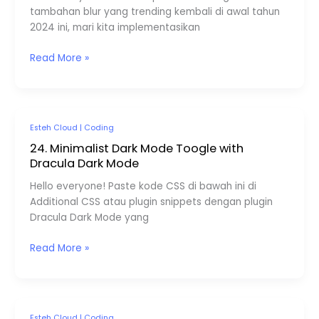
di
tambahan blur yang trending kembali di awal tahun
Elementor
2024 ini, mari kita implementasikan
Read More »
24.
Esteh Cloud
|
Coding
Minimalist
24. Minimalist Dark Mode Toogle with
Dark
Dracula Dark Mode
Mode
Hello everyone! Paste kode CSS di bawah ini di
Toogle
Additional CSS atau plugin snippets dengan plugin
with
Dracula Dark Mode yang
Dracula
Dark
Read More »
Mode
Esteh Cloud
|
Coding