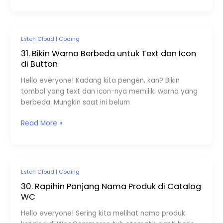
31.
Esteh Cloud
|
Coding
Bikin
31. Bikin Warna Berbeda untuk Text dan Icon
Warna
di Button
Berbeda
Hello everyone! Kadang kita pengen, kan? Bikin
untuk
tombol yang text dan icon-nya memiliki warna yang
Text
berbeda. Mungkin saat ini belum
dan
Icon
Read More »
di
Button
30.
Esteh Cloud
|
Coding
Rapihin
30. Rapihin Panjang Nama Produk di Catalog
Panjang
WC
Nama
Hello everyone! Sering kita melihat nama produk
Produk