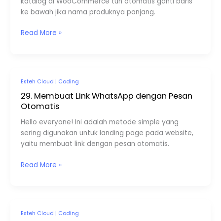
katalog di WooCommerce tuh otomatis ganti baris
di
ke bawah jika nama produknya panjang.
Catalog
WC
Read More »
29.
Esteh Cloud
|
Coding
Membuat
29. Membuat Link WhatsApp dengan Pesan
Link
Otomatis
WhatsApp
Hello everyone! Ini adalah metode simple yang
dengan
sering digunakan untuk landing page pada website,
Pesan
yaitu membuat link dengan pesan otomatis.
Otomatis
Read More »
28.
Esteh Cloud
|
Coding