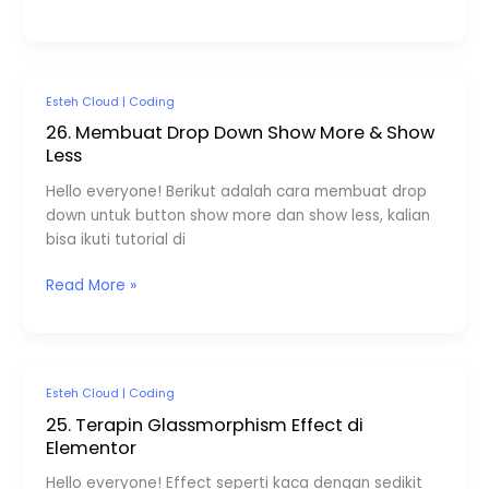
26.
Esteh Cloud
|
Coding
Membuat
26. Membuat Drop Down Show More & Show
Drop
Less
Down
Hello everyone! Berikut adalah cara membuat drop
Show
down untuk button show more dan show less, kalian
More
bisa ikuti tutorial di
&
Show
Read More »
Less
25.
Esteh Cloud
|
Coding
Terapin
25. Terapin Glassmorphism Effect di
Glassmorphism
Elementor
Effect
Hello everyone! Effect seperti kaca dengan sedikit