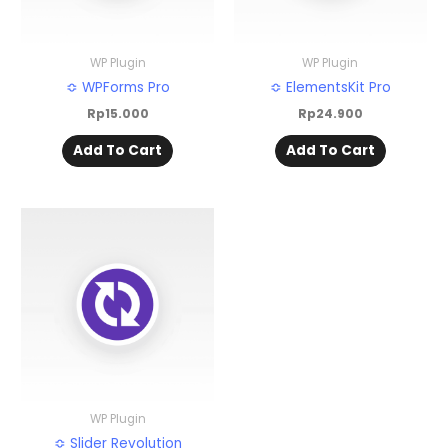
WP Plugin
WP Plugin
≎ WPForms Pro
≎ ElementsKit Pro
Rp
15.000
Rp
24.900
Add To Cart
Add To Cart
WP Plugin
≎ Slider Revolution