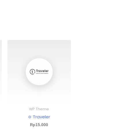
WP Theme
≎ Traveler
Rp
15.000