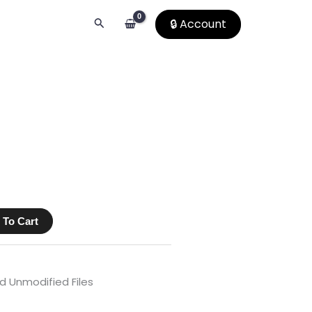
Search
🔒 Account
 To Cart
 Unmodified Files