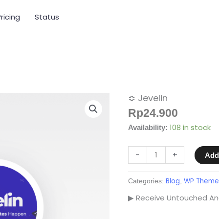
ricing
Status
≎ Jevelin
≎
Jevelin
Rp
24.900
quantity
108 in stock
Availability:
-
+
Add
Blog
WP Theme
Categories:
,
▶ Receive Untouched And