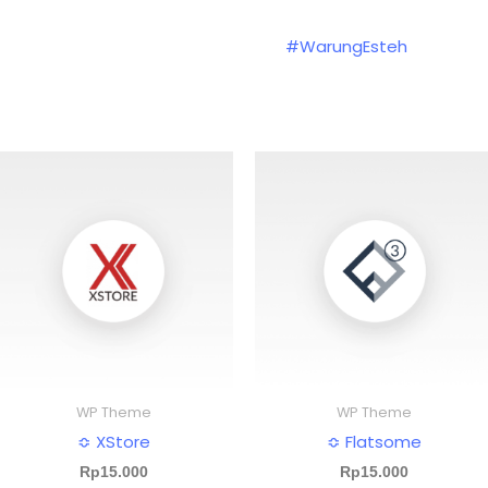
#WarungEsteh
WP Theme
WP Theme
≎ XStore
≎ Flatsome
Rp
15.000
Rp
15.000