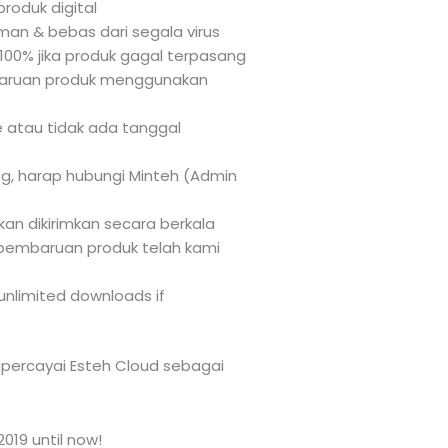
roduk digital
an & bebas dari segala virus
100% jika produk gagal terpasang
ruan produk menggunakan
e atau tidak ada tanggal
ng, harap hubungi Minteh (Admin
kan dikirimkan secara berkala
embaruan produk telah kami
unlimited downloads if
percayai Esteh Cloud sebagai
019 until now!