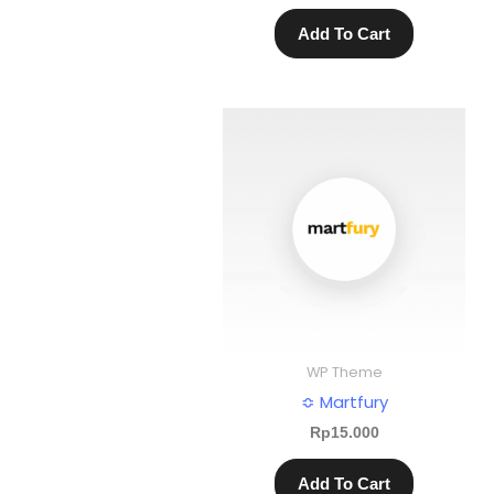
Add To Cart
WP Theme
≎ Martfury
Rp
15.000
Add To Cart