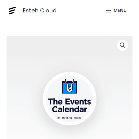
Skip
Pro
Esteh Cloud
to
MENU
quantity
content
≎
Events
Calendar
Pro
quantity