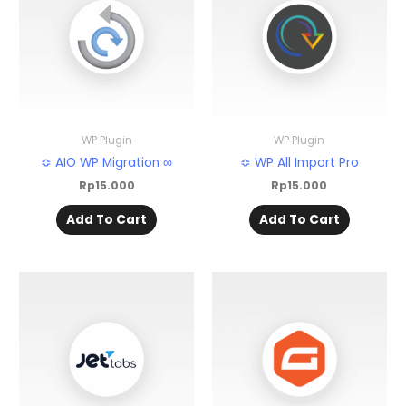
WP Plugin
WP Plugin
≎ AIO WP Migration ∞
≎ WP All Import Pro
Rp
15.000
Rp
15.000
Add To Cart
Add To Cart