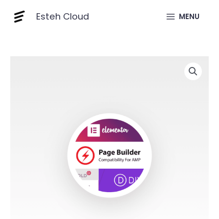
Skip
Builder
Esteh Cloud
to
MENU
quantity
content
≎
AMP
Page
Builder
quantity